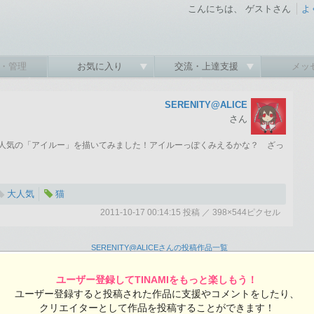
こんにちは、 ゲストさん
よ
・管理
お気に入り
交流・上達支援
メッ
SERENITY@ALICE
さん
人気の「アイルー」を描いてみました！アイルーっぽくみえるかな？ ざっ
大人気
猫
2011-10-17 00:14:15 投稿 ／ 398×544ピクセル
2011-10-17 00:14:15 投稿
総閲覧数：630 閲覧ユーザー数：630
SERENITY@ALICEさんの投稿作品一覧
398×544ピクセル
ユーザー登録してTINAMIをもっと楽しもう！
ユーザー登録すると投稿された作品に支援やコメントをしたり、
クリエイターとして作品を投稿することができます！