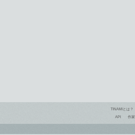
TINAMIとは？
API
作家