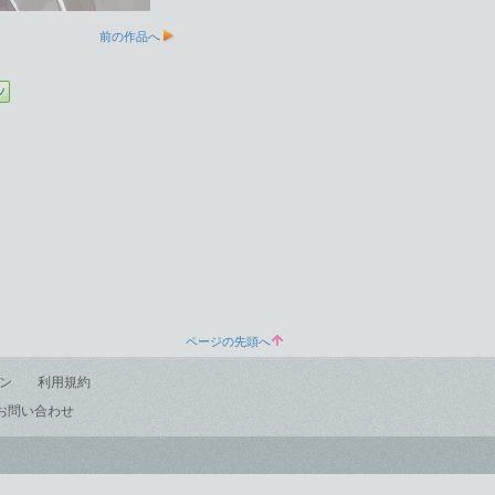
前の作品へ
ページの先頭へ
ン
利用規約
お問い合わせ