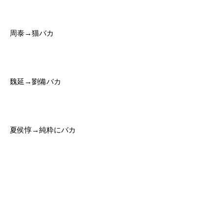
周泰→猫バカ
魏延→劉備バカ
夏侯惇→純粋にバカ