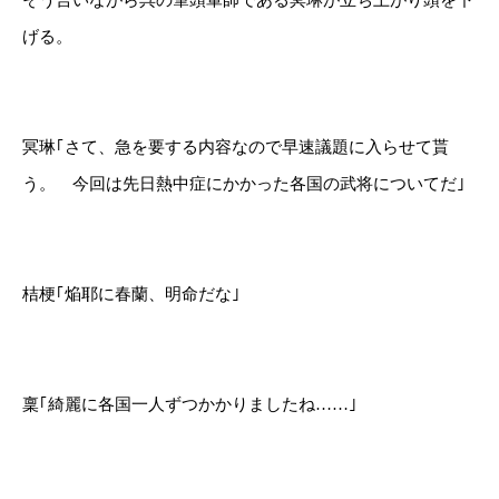
そう言いながら呉の筆頭軍師である冥琳が立ち上がり頭を下
げる。
冥琳｢さて、急を要する内容なので早速議題に入らせて貰
う。 今回は先日熱中症にかかった各国の武将についてだ｣
桔梗｢焔耶に春蘭、明命だな｣
稟｢綺麗に各国一人ずつかかりましたね……｣