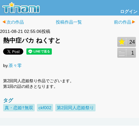
ログイン
次の作品
投稿作品一覧
前の作品
2011-08-21 02:55:06投稿
熱中症バカ ねくすと
24
1
by.
茶々零
第2回同人恋姫祭り作品でございます。
第1回の話の続きとなります。
タグ
真・恋姫†無双
ckf002
第2回同人恋姫祭り