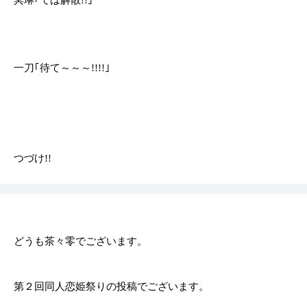
冥琳｢では解散!!｣
一刀｢待て～～～!!!!｣
つづけ!!
どうも茶々零でございます。
第２回同人恋姫祭りの投稿でございます。