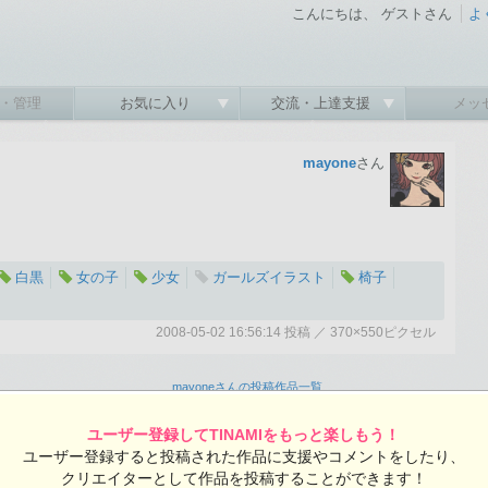
こんにちは、 ゲストさん
よ
・管理
お気に入り
交流・上達支援
メッ
mayone
さん
白黒
女の子
少女
ガールズイラスト
椅子
2008-05-02 16:56:14 投稿 ／ 370×550ピクセル
2008-05-02 16:56:14 投稿
総閲覧数：1074 閲覧ユーザー数：1059
mayoneさんの投稿作品一覧
370×550ピクセル
ユーザー登録してTINAMIをもっと楽しもう！
ユーザー登録すると投稿された作品に支援やコメントをしたり、
クリエイターとして作品を投稿することができます！