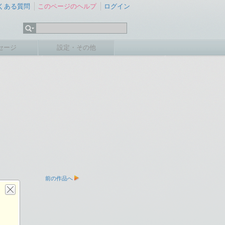
くある質問
このページのヘルプ
ログイン
セージ
設定・その他
前の作品へ