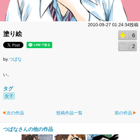
2010-09-27 01:24:34投稿
塗り絵
6
2
by.
つばな
い。
タグ
女子
次の作品
投稿作品一覧
前の作品
つばなさんの他の作品