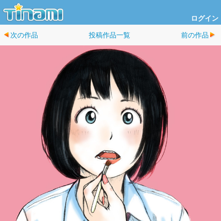
ログイン
次の作品
投稿作品一覧
前の作品