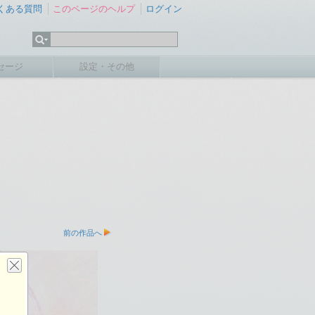
くある質問
このページのヘルプ
ログイン
セージ
設定・その他
前の作品へ