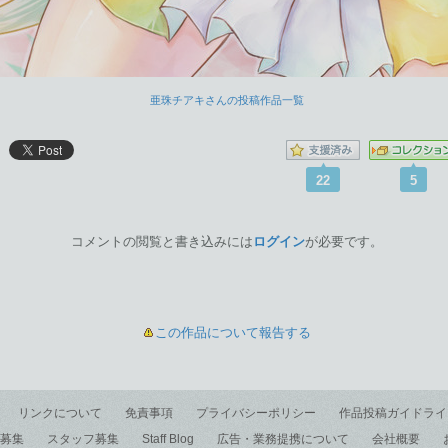
亜珠チアキさんの投稿作品一覧
22
5
コメントの閲覧と書き込みには
ログイン
が必要です。
この作品について報告する
リンクについて
免責事項
プライバシーポリシー
作品投稿ガイドライ
募集
スタッフ募集
Staff Blog
広告・業務提携について
会社概要