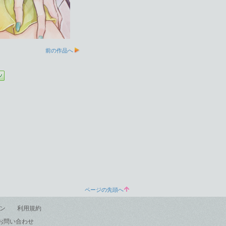
前の作品へ
ページの先頭へ
ン
利用規約
お問い合わせ