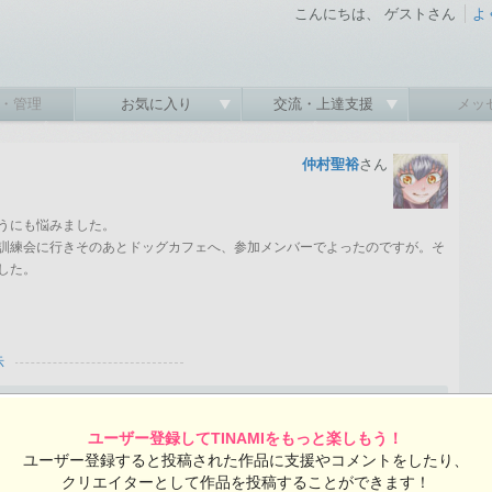
こんにちは、 ゲストさん
よ
・管理
お気に入り
交流・上達支援
メッ
仲村聖裕
さん
うにも悩みました。
訓練会に行きそのあとドッグカフェへ、参加メンバーでよったのですが。そ
した。
示
2010-02-20 23:04:53 投稿 ／ 720×770ピクセル
ユーザー登録してTINAMIをもっと楽しもう！
:53 投稿
ユーザー登録すると投稿された作品に支援やコメントをしたり、
覧ユーザー数：1212
クリエイターとして作品を投稿することができます！
仲村聖裕さんの投稿作品一覧