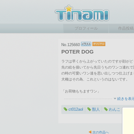
プロフィール
作品投稿
No.125660
POTER DOG
ラフは早くから上がっていたのですが顔がど
先の絵を描いてから先日うちのワンコ連れで
の時の可愛いワン達を思い出しつつ仕上げま
犬種はその為、これというのはないです。
「お荷物もちますワン」
続きを表
ct012aol
獣人
わんこ
2010-02-20 23:04
総閲覧数：1236 閲
次の作品へ