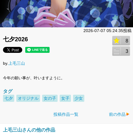
2026-07-07 05:24:35投稿
七夕2026
8
3
by.
上毛三山
今年の願い事が、叶いますように。
タグ
七夕
オリジナル
女の子
女子
少女
投稿作品一覧
前の作品
上毛三山さんの他の作品