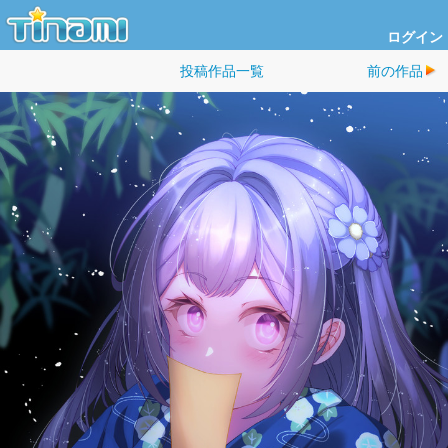
ログイン
投稿作品一覧
前の作品