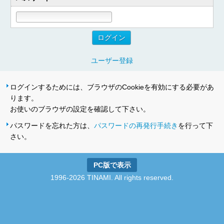
ユーザー登録
ログインするためには、ブラウザのCookieを有効にする必要があ
ります。
お使いのブラウザの設定を確認して下さい。
パスワードを忘れた方は、
パスワードの再発行手続き
を行って下
さい。
PC版で表示
1996-2026 TINAMI. All rights reserved.