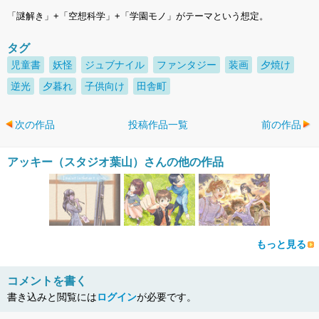
「謎解き」+「空想科学」+「学園モノ」がテーマという想定。
タグ
児童書
妖怪
ジュブナイル
ファンタジー
装画
夕焼け
逆光
夕暮れ
子供向け
田舎町
次の作品
投稿作品一覧
前の作品
アッキー（スタジオ葉山）さんの他の作品
もっと見る
コメントを書く
書き込みと閲覧には
ログイン
が必要です。