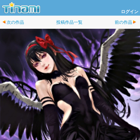
ログイン
次の作品
投稿作品一覧
前の作品