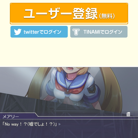
コツカさんの投稿作品一覧