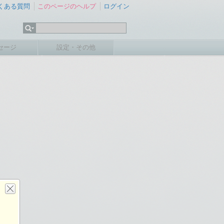
くある質問
このページのヘルプ
ログイン
このページの使い方を
ご案内します！
セージ
設定・その他