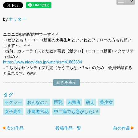
by.
ナッター
ニコニコ動画配信中でーす＾＾
↓↓ぜひとも！ニコニコ動画の★再生▶︎といいねとフォローの方もお願い
します～。＾＾
↓出前、カレーライスとたぬき蕎麦【飯テロ】↓ニコニコ動画↓＜クオリテ
ィ低め＞
https://www.nicovideo.jp/watch/sm41865684
↓こちらはセンシティブ判定（そうでもない？w）のため、会員登録する
と見れます。www
続きを表示
タグ
セクシー
おんなのこ
巨乳
未熟者
萌え
美少女
女子高生
小鳥遊六花
中二病でも恋がしたい!
次の作品
投稿作品一覧
前の作品