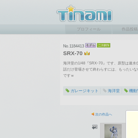
プロフィール
作品投稿
No.1184413
SRX-70
海洋堂の1/48『SRXｰ70』です、原型は
話だけ登場させて終わらすには、もったいな
ですｗ
ガレージキット
海洋堂
機動
次の作品へ
2026-03-22 02:41