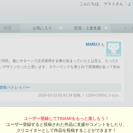
こんにちは、 ゲストさん
よ
・管理
お気に入り
交流・上達支援
メッ
MARU
さん
速水仁司氏。後にサターンで正式採用する事が決まっていたとは言え、たった1
いデザインだったと思います。カラ—リングも青と白で清潔感があって好み
警察パトレイバー
2026-03-22 02:41:24 投稿 ／ 1200×1600ピクセル
MARUさんの投稿作品一覧
ユーザー登録してTINAMIをもっと楽しもう！
ユーザー登録すると投稿された作品に支援やコメントをしたり、
:24 投稿
クリエイターとして作品を投稿することができます！