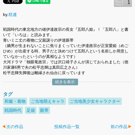
1
by.
枕連
戦国時代の東北地方の雄伊達政宗の長女『五郎八姫』！「五郎八」と書
いて「いろは」と読みます。
青いミニ丈の着物に父親譲りの伊達眼帯
（嫡男が生まれないことに焦りまくっていた伊達政宗が正室愛姫（めご
ひめ）が出産する時、男子だと決めつけて五郎八という名前しか用意し
ていなかったというのが真相なようです）
大河ドラマ「独眼竜政宗」では沢口靖子さんが演じておられました（徳
川家康6男で夫の松平忠輝は真田広之さん）
松平忠輝失脚後は離縁され仙台に戻っています
続きを表示
タグ
和服・着物
ご当地萌えキャラ
ご当地美少女キャラクター
戦国時代
足袋
眼帯
次の作品
投稿作品一覧
前の作品