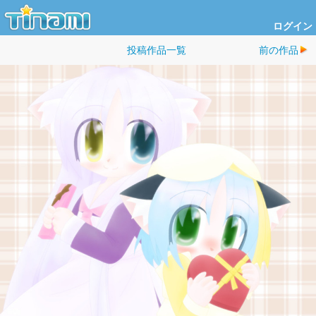
ログイン
投稿作品一覧
前の作品