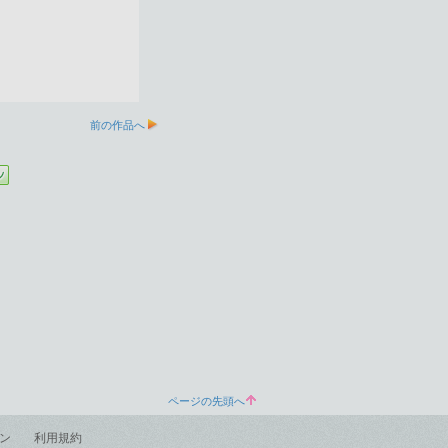
前の作品へ
ページの先頭へ
ン
利用規約