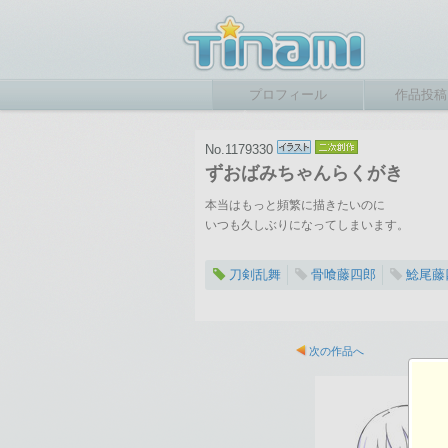
プロフィール
作品投稿
No.1179330
ずおばみちゃんらくがき
本当はもっと頻繁に描きたいのに
いつも久しぶりになってしまいます。
刀剣乱舞
骨喰藤四郎
鯰尾藤
2025-12-26 22:10
総閲覧数：208 閲
次の作品へ
1373×1187ピクセル