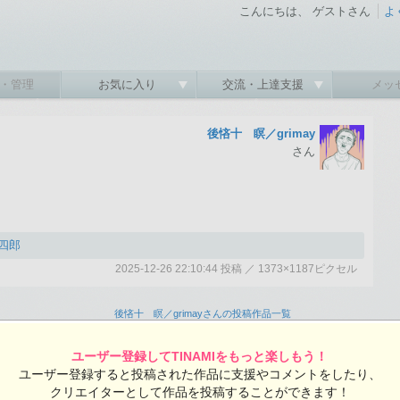
こんにちは、 ゲストさん
よ
・管理
お気に入り
交流・上達支援
メッ
後悋十 瞑／grimay
さん
四郎
2025-12-26 22:10:44 投稿 ／ 1373×1187ピクセル
:44 投稿
覧ユーザー数：208
後悋十 瞑／grimayさんの投稿作品一覧
ユーザー登録してTINAMIをもっと楽しもう！
ユーザー登録すると投稿された作品に支援やコメントをしたり、
クリエイターとして作品を投稿することができます！