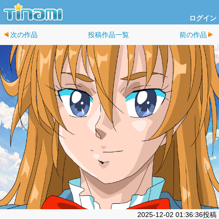
ログイン
次の作品
投稿作品一覧
前の作品
2025-12-02 01:36:36投稿