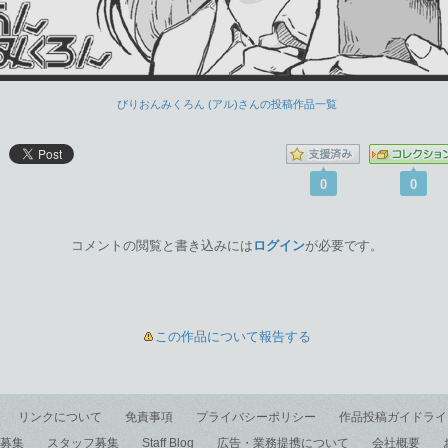
びりおんみくろん (アル)さんの投稿作品一覧
0
0
コメントの閲覧と書き込みには
ログイン
が必要です。
この作品について報告する
リンクについて
免責事項
プライバシーポリシー
作品投稿ガイドライ
募集
スタッフ募集
Staff Blog
広告・業務提携について
会社概要