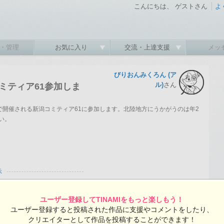
こんにちは、 ゲストさん
よ
・管理
お気に入り
交流・上達支援
メッ
びりおんみくろん (ア
ル)
さん
新潟コミティア61参加しま
ターで開催される新潟コミティア61に参加します。北陸地方にうかがうのは年2
い。
示
1
オリジナル
サークルカット
ユーザー登録してTINAMIをもっと楽しもう！
2025-11-25 15:08:04 投稿 ／ 899×621ピクセル
ユーザー登録すると投稿された作品に支援やコメントをしたり、
:04 投稿
クリエイターとして作品を投稿することができます！
覧ユーザー数：219