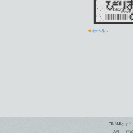
次の作品へ
TINAMIとは？
API
作家