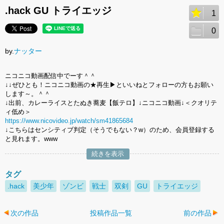
.hack GU トライエッジ
1
0
by.
ナッター
ニコニコ動画配信中でーす＾＾
↓↓ぜひとも！ニコニコ動画の★再生▶︎といいねとフォローの方もお願い
します～。＾＾
↓出前、カレーライスとたぬき蕎麦【飯テロ】↓ニコニコ動画↓＜クオリテ
ィ低め＞
https://www.nicovideo.jp/watch/sm41865684
↓こちらはセンシティブ判定（そうでもない？w）のため、会員登録する
と見れます。www
続きを表示
タグ
.hack
美少年
ゾンビ
戦士
双剣
GU
トライエッジ
次の作品
投稿作品一覧
前の作品