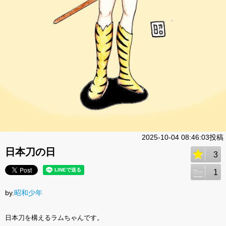
2025-10-04 08:46:03投稿
日本刀の日
3
1
by.
昭和少年
日本刀を構えるラムちゃんです。