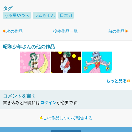
タグ
うる星やつら
ラムちゃん
日本刀
次の作品
投稿作品一覧
前の作品
昭和少年さんの他の作品
もっと見る
コメントを書く
書き込みと閲覧には
ログイン
が必要です。
この作品について報告する