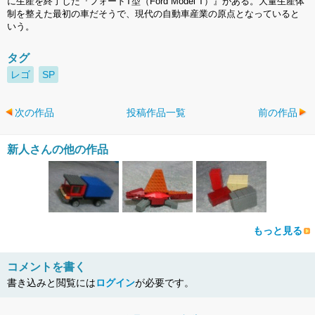
に生産を終了した『フォードT型（Ford Model T）』がある。大量生産体
制を整えた最初の車だそうで、現代の自動車産業の原点となっていると
いう。
タグ
レゴ
SP
次の作品
投稿作品一覧
前の作品
新人さんの他の作品
もっと見る
コメントを書く
書き込みと閲覧には
ログイン
が必要です。