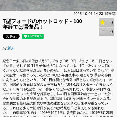
2025-10-01 14:23:19投稿
T型フォードのホットロッド - 100
0
年経てば骨董品！
0
by.
新人
記念日の多い日の1位は 8月8日、2位は10月10日、3位は11月11日となっ
ている。そして10月1日が4位か5位になっている。1位～3位は ゾロ目の
くだらない駄洒落記念日が多いのだが、10月1日は違っていて これだけ多
くの記念日が集まっているのは 10月が年度後半の 始まりや 季節の節目
にあたるからだという。10月1日は新たな出発の日として選ばれやすいの
で、国際的な真面目な記念日を重ねると（海外は9月スタートが多いよう
だが）10月1日の記念日が一番多くなるかも知れない。衣替えや日本酒、
コーヒーといった身近な行事から、法の日や国際高齢者デーといった社
会的な意義のある記念日まで、10月1日は多彩な意味を持つ一日となる。
歴史的にも新幹線の開業や中国の建国など大きな出来事が重なってい
る。これほど多くの記念日があるのは特別な日と言えるかも知れな
い。 自動車関係では、1908年10月1日に発売開始され、1927年5月26日