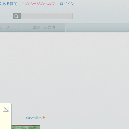
くある質問
このページのヘルプ
ログイン
セージ
設定・その他
前の作品へ