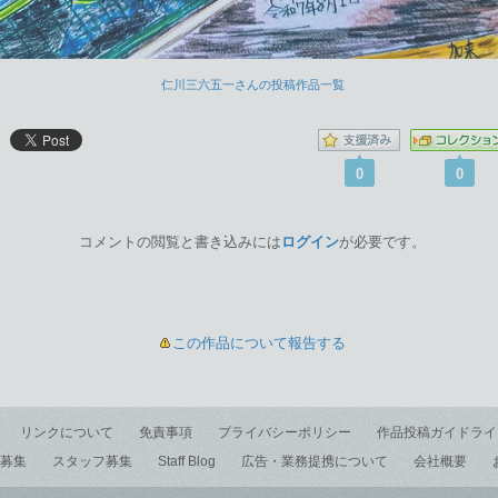
仁川三六五一さんの投稿作品一覧
0
0
コメントの閲覧と書き込みには
ログイン
が必要です。
この作品について報告する
リンクについて
免責事項
プライバシーポリシー
作品投稿ガイドライ
募集
スタッフ募集
Staff Blog
広告・業務提携について
会社概要