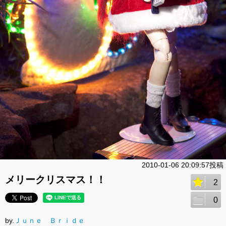
2010-01-06 20:09:57投稿
メリークリスマス！！
2
0
by.
Ｊｕｎｅ Ｂｒｉｄｅ