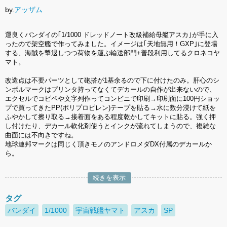
by.
アッザム
運良くバンダイの｢1/1000 ドレッドノート改級補給母艦アスカ｣が手に入
ったので架空艦で作ってみました。イメージは｢天地無用！GXP｣に登場
する、海賊を撃退しつつ荷物を運ぶ輸送部門+普段利用してるクロネコヤ
マト。
改造点は不要パーツとして砲搭が1基余るので下に付けたのみ。肝心のシ
ンボルマークはプリンタ持ってなくてデカールの自作が出来ないので、
エクセルでコピペや文字列作ってコンビニで印刷→印刷面に100円ショッ
プで買ってきたPP(ポリプロピレン)テープを貼る→水に数分浸けて紙を
ふやかして擦り取る→接着面をある程度乾かしてキットに貼る。強く押
し付けたり、デカール軟化剤使うとインクが流れてしまうので、複雑な
曲面には不向きですね。
地球連邦マークは同じく頂きモノのアンドロメダDX付属のデカールか
ら。
続きを表示
タグ
バンダイ
1/1000
宇宙戦艦ヤマト
アスカ
SP