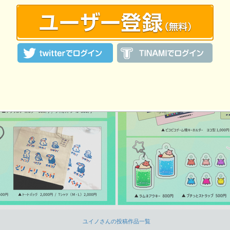
ユイノさんの投稿作品一覧