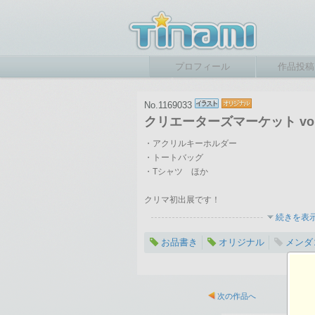
プロフィール
作品投稿
No.1169033
クリエーターズマーケット vol
・アクリルキーホルダー
・トートバッグ
・Tシャツ ほか
クリマ初出展です！
続きを表
お品書き
オリジナル
メンダ
2025-06-15 20:05
総閲覧数：307 閲
次の作品へ
1650×940ピクセル