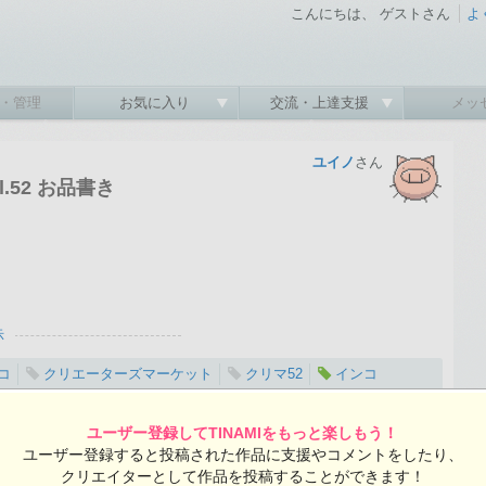
こんにちは、 ゲストさん
よ
・管理
お気に入り
交流・上達支援
メッ
ユイノ
さん
.52 お品書き
示
コ
クリエーターズマーケット
クリマ52
インコ
2025-06-15 20:05:52 投稿 ／ 1650×940ピクセル
:52 投稿
ユーザー登録してTINAMIをもっと楽しもう！
覧ユーザー数：307
ユーザー登録すると投稿された作品に支援やコメントをしたり、
ユイノさんの投稿作品一覧
クリエイターとして作品を投稿することができます！