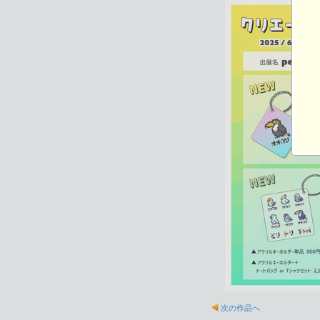
次の作品へ