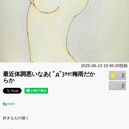
2025-06-13 19:36:20投稿
最近体調悪いなあ( ﾟдﾟ)ﾊｯ!梅雨だか
2
らか
2
by.
min
好きなもの描く