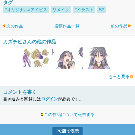
タグ
#オリジナル#アイビス
リメイク
#イラスト
SP
次の作品
投稿作品一覧
前の作品
カズチビさんの他の作品
もっと見る
コメントを書く
書き込みと閲覧には
ログイン
が必要です。
この作品について報告する
PC版で表示