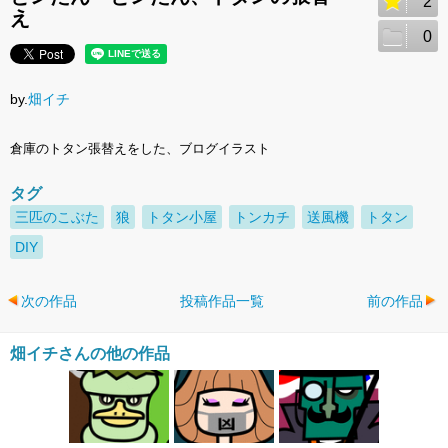
2
え
0
by.
畑イチ
倉庫のトタン張替えをした、ブログイラスト
タグ
三匹のこぶた
狼
トタン小屋
トンカチ
送風機
トタン
DIY
次の作品
投稿作品一覧
前の作品
畑イチさんの他の作品