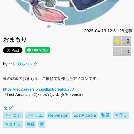
2025-04-19 12:31:28投稿
おまもり
0
0
by.
ハレのちハレタ
蓮の刺繍のおまもり。ご依頼で制作したアイコンです。
https://rev2.reversion.jp/illust/creator/770
『Lost Arcadia』(C)ハレのちハレタ/Re:version
タグ
アイコン
アイテム
Re:version
LostArcadia
和風
お守り
おまもり
刺繍
蓮