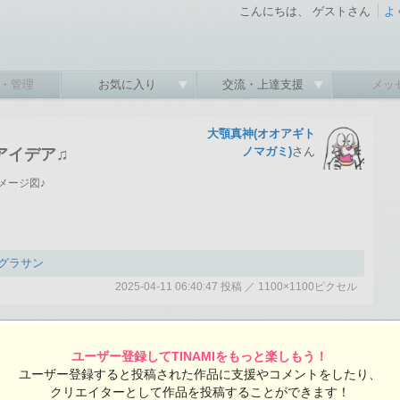
こんにちは、 ゲストさん
よ
・管理
お気に入り
交流・上達支援
メッ
大顎真神(オオアギト
ノマガミ)
さん
アイデア♫
メージ図♪
グラサン
2025-04-11 06:40:47 投稿 ／ 1100×1100ピクセル
:47 投稿
覧ユーザー数：342
大顎真神(オオアギトノマガミ)さんの投稿作品一覧
ユーザー登録してTINAMIをもっと楽しもう！
ユーザー登録すると投稿された作品に支援やコメントをしたり、
クリエイターとして作品を投稿することができます！