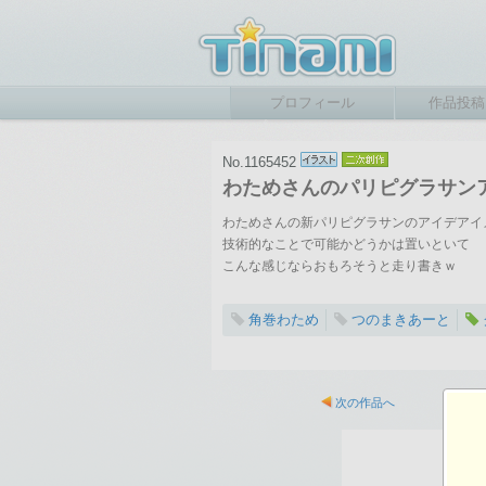
プロフィール
作品投稿
No.1165452
わためさんのパリピグラサン
わためさんの新パリピグラサンのアイデアイ
技術的なことで可能かどうかは置いといて
こんな感じならおもろそうと走り書きｗ
角巻わため
つのまきあーと
2025-04-11 06:40
総閲覧数：342 閲
次の作品へ
1100×1100ピクセル