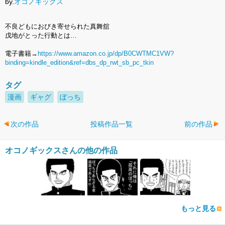
by.
オコノギックス
不良どもにおびき寄せられた真舞舘
戊地がとった行動とは…
電子書籍→
https://www.amazon.co.jp/dp/B0CWTMC1VW?
binding=kindle_edition&ref=dbs_dp_rwt_sb_pc_tkin
タグ
漫画
ギャグ
ぼっち
次の作品
投稿作品一覧
前の作品
オコノギックスさんの他の作品
もっと見る