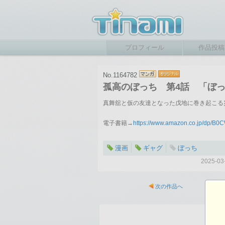
プロフィール
作品投稿
No.1164782
孤高のぼっち 第4話 「ぼ
真舞舘と仮の友達となった戊地に巻き起こる
電子書籍→
https://www.amazon.co.jp/dp/B
漫画
ギャグ
ぼっち
2025-
次の作品へ