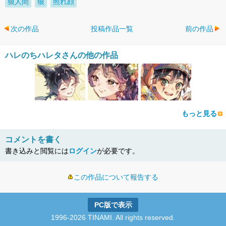
狼人間
狼
照れ顔
次の作品
投稿作品一覧
前の作品
ハレのちハレタさんの他の作品
もっと見る
コメントを書く
書き込みと閲覧には
ログイン
が必要です。
この作品について報告する
PC版で表示
1996-2026 TINAMI. All rights reserved.