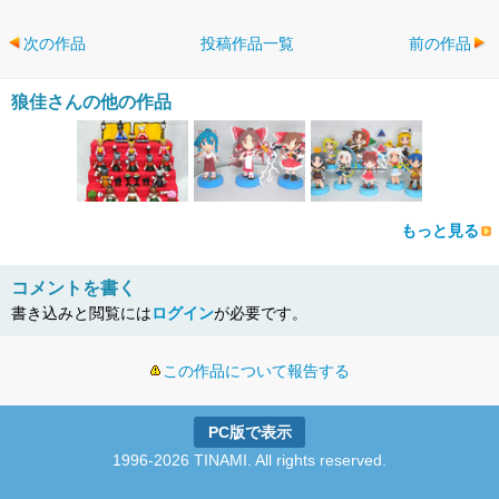
次の作品
投稿作品一覧
前の作品
狼佳さんの他の作品
もっと見る
コメントを書く
書き込みと閲覧には
ログイン
が必要です。
この作品について報告する
PC版で表示
1996-2026 TINAMI. All rights reserved.