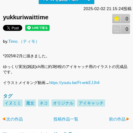
2025-02-02 21:15:24投稿
yukkuriwaittime
0
0
by.
Timo.（ティモ）
*2025年2月に描きました。
ゆっくり実況(雑談)ch用に約3秒程のアイキャッチ用のイラストの完成品
です。
イラストメイキング動画→
https://youtu.be/Ft-enkEJJh4
タグ
イヌミミ
魔女
ネコ
オリジナル
アイキャッチ
次の作品
投稿作品一覧
前の作品