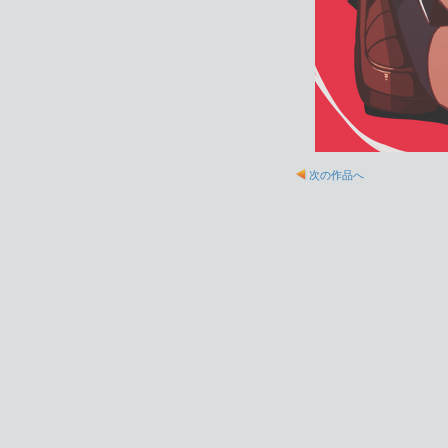
次の作品へ