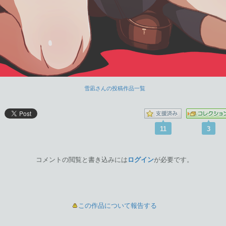
雪凪さんの投稿作品一覧
11
3
コメントの閲覧と書き込みには
ログイン
が必要です。
この作品について報告する