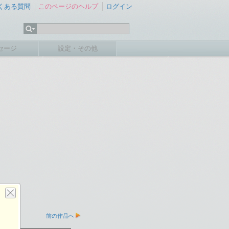
くある質問
このページのヘルプ
ログイン
セージ
設定・その他
前の作品へ