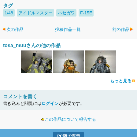
タグ
1/48
アイドルマスター
ハセガワ
F-15E
次の作品
投稿作品一覧
前の作品
tosa_muuさんの他の作品
もっと見る
コメントを書く
書き込みと閲覧には
ログイン
が必要です。
この作品について報告する
PC版で表示