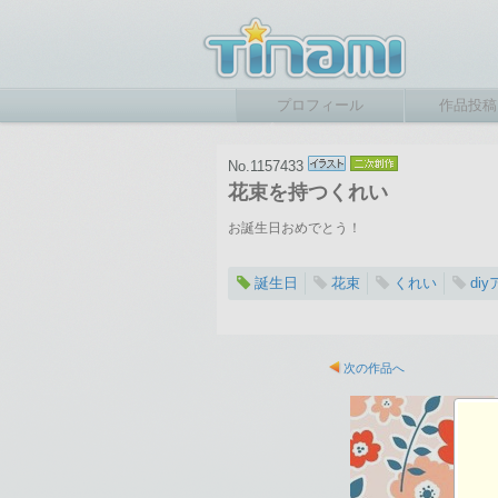
プロフィール
作品投稿
No.1157433
花束を持つくれい
お誕生日おめでとう！
誕生日
花束
くれい
di
2024-12-03 06:19
総閲覧数：320 閲
次の作品へ
1024×1453ピクセル