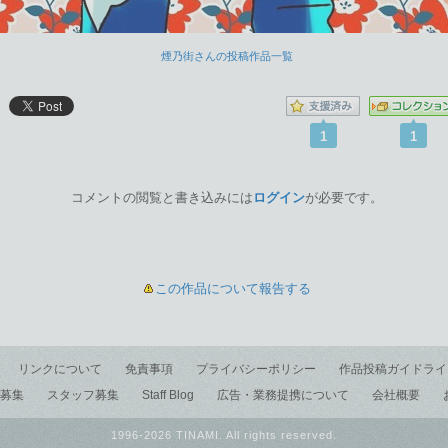
煙乃街さんの投稿作品一覧
1
1
コメントの閲覧と書き込みには
ログイン
が必要です。
この作品について報告する
リンクについて
免責事項
プライバシーポリシー
作品投稿ガイドライ
募集
スタッフ募集
Staff Blog
広告・業務提携について
会社概要
1996-2026 TINAMI. All rights reserved.