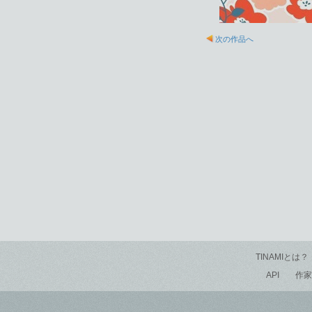
次の作品へ
TINAMIとは？
API
作家