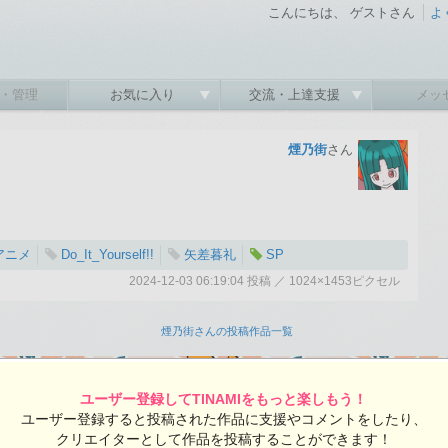
こんにちは、 ゲストさん
よ
・管理
お気に入り
交流・上達支援
メッ
煙乃街
さん
yアニメ
Do_It_Yourself!!
矢差暮礼
SP
2024-12-03 06:19:04 投稿 ／ 1024×1453ピクセル
:04 投稿
覧ユーザー数：320
煙乃街さんの投稿作品一覧
ユーザー登録してTINAMIをもっと楽しもう！
ユーザー登録すると投稿された作品に支援やコメントをしたり、
クリエイターとして作品を投稿することができます！