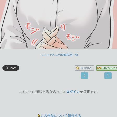
ふらっぐさんの投稿作品一覧
4
1
コメントの閲覧と書き込みには
ログイン
が必要です。
この作品について報告する