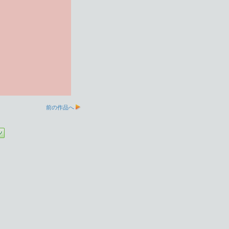
前の作品へ