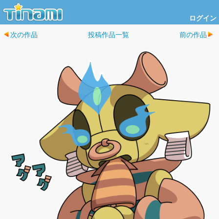
ログイン
次の作品
投稿作品一覧
前の作品