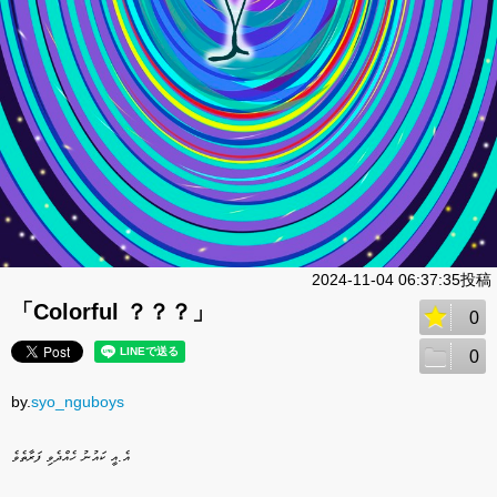
2024-11-04 06:37:35投稿
「Colorful ？？？」
0
0
by.
syo_nguboys
އެ.އީ ކައުނު ހެއްދެވި ފަރާތެވެ