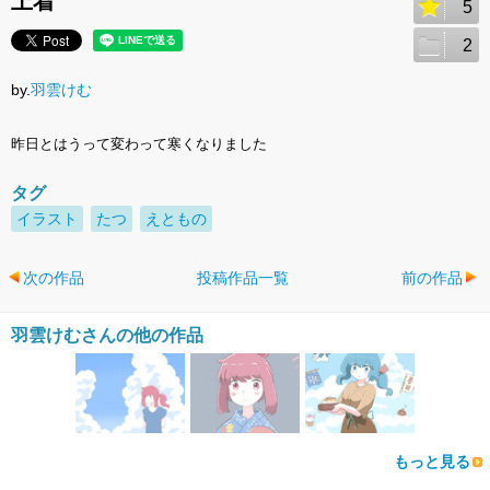
上着
5
2
by.
羽雲けむ
昨日とはうって変わって寒くなりました
タグ
イラスト
たつ
えともの
次の作品
投稿作品一覧
前の作品
羽雲けむさんの他の作品
もっと見る