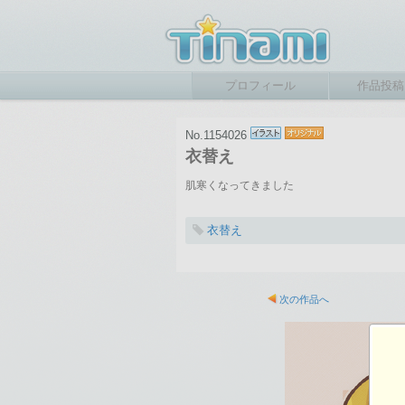
プロフィール
作品投稿
No.1154026
衣替え
肌寒くなってきました
衣替え
2024-10-13 21:00
総閲覧数：285 閲
次の作品へ
1620×2025ピクセル