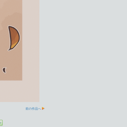
前の作品へ