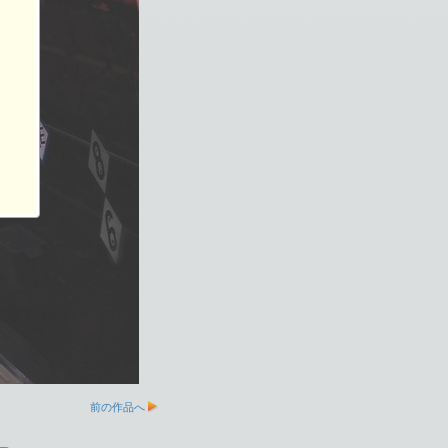
前の作品へ