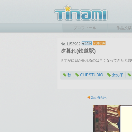
プロフィール
作品投稿
No.1153962
夕暮れ(鉄道駅)
さすがに日が暮れるのは早くなってきたと思
秋
CLIPSTUDIO
女の子
2024-10-12 19:27
総閲覧数：529 閲
次の作品へ
1179×780ピクセル