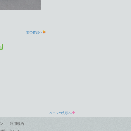
前の作品へ
ページの先頭へ
ン
利用規約