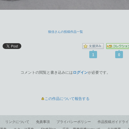
狼佳さんの投稿作品一覧
1
0
コメントの閲覧と書き込みには
ログイン
が必要です。
この作品について報告する
リンクについて
免責事項
プライバシーポリシー
作品投稿ガイドライ