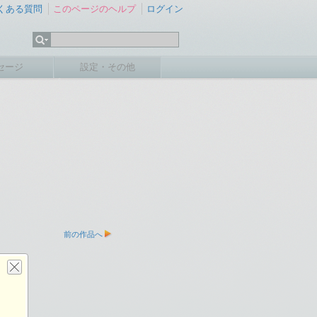
くある質問
このページのヘルプ
ログイン
セージ
設定・その他
前の作品へ