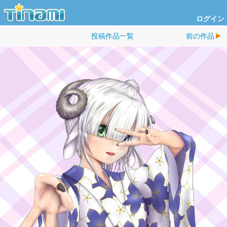
ログイン
投稿作品一覧
前の作品