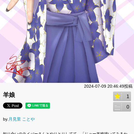
2024-07-09 20:46:49投稿
羊娘
1
0
by.
月見里 ことや
知り合いのライバーさんとやりとりしてて、「じゃー羊娘描いてみるか