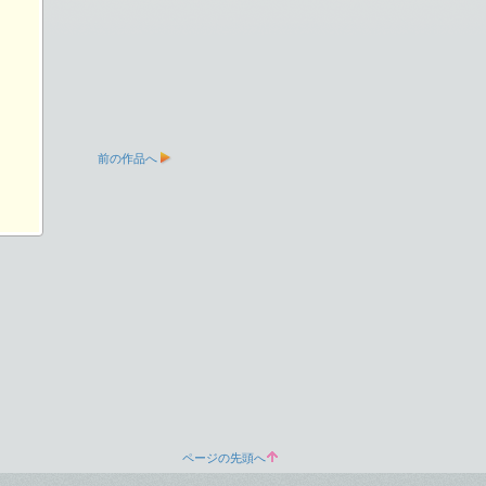
前の作品へ
ページの先頭へ