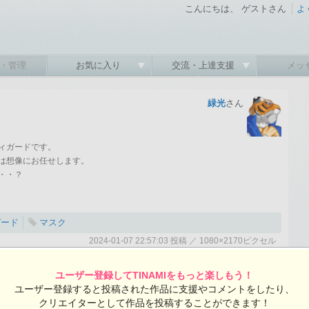
こんにちは、 ゲストさん
よ
・管理
お気に入り
交流・上達支援
メッ
緑光
さん
ィガードです。
は想像にお任せします。
・・？
ガード
マスク
2024-01-07 22:57:03 投稿 ／ 1080×2170ピクセル
:03 投稿
覧ユーザー数：488
ユーザー登録してTINAMIをもっと楽しもう！
緑光さんの投稿作品一覧
ル
ユーザー登録すると投稿された作品に支援やコメントをしたり、
クリエイターとして作品を投稿することができます！