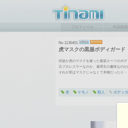
プロフィール
作品投稿
No.1136401
虎マスクの黒服ボディガード
何故か虎のマスクを被った素肌スーツのボデ
元プロレスラーなのか、雇用主の趣味なのか
それか実はマスクじゃなくて本物だったり・
虎
ケモノ
獣人
ボディ
2024-01-07 22:57
総閲覧数：489 閲
1080×2170ピクセ