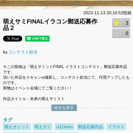
2023-11-13 20:10:53投稿
萌えサミFINALイラコン郵送応募作
3
品２
0
by.
コンテスト担当
※この投稿は「萌えサミットFINAL イラストコンテスト」郵送応募作品
です。
頂いた作品をスキャンor撮影し、コンテスト担当にて、代理アップしたも
のです。
実物はイベント会場にてご覧ください！
作品タイトル：未来の萌えサミスト
続きを表示
タグ
萌えサミット
萌えサミ
ct114shu
郵送応募作品
イラスト