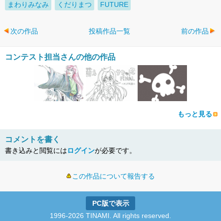
まわりみなみ
くだりまつ
FUTURE
次の作品
投稿作品一覧
前の作品
コンテスト担当さんの他の作品
もっと見る
コメントを書く
書き込みと閲覧には
ログイン
が必要です。
この作品について報告する
PC版で表示
1996-2026 TINAMI. All rights reserved.